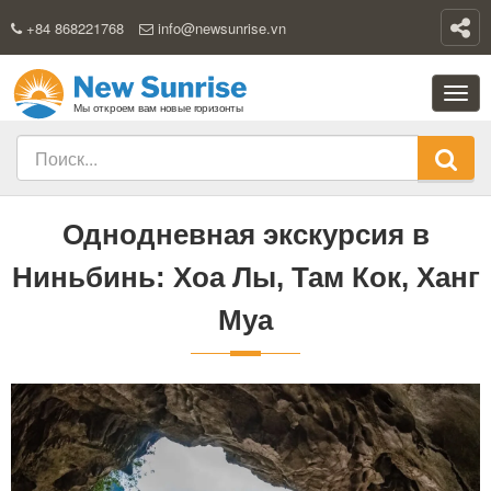
+84 868221768
info@newsunrise.vn
Однодневная экскурсия в
Ниньбинь: Хоа Лы, Там Кок, Ханг
Муа