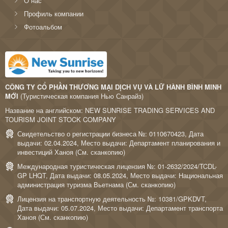
О нас
Профиль компании
Фотоальбом
CÔNG TY CỔ PHẦN THƯƠNG MẠI DỊCH VỤ VÀ LỮ HÀNH BÌNH MINH
MỚI
(Туристическая компания Нью Санрайз)
Название на английском: NEW SUNRISE TRADING SERVICES AND
TOURISM JOINT STOCK COMPANY
Свидетельство о регистрации бизнеса №: 0110670423, Дата
выдачи: 02.04.2024, Место выдачи: Департамент планирования и
инвестиций Ханоя (
См. сканкопию
)
Международная туристическая лицензия №: 01-2632/2024/TCDL-
GP LHQT, Дата выдачи: 08.05.2024, Место выдачи: Национальная
администрация туризма Вьетнама (
См. сканкопию
)
Лицензия на транспортную деятельность №: 10381/GPKDVT,
Дата выдачи: 05.07.2024, Место выдачи: Департамент транспорта
Ханоя (
См. сканкопию
)