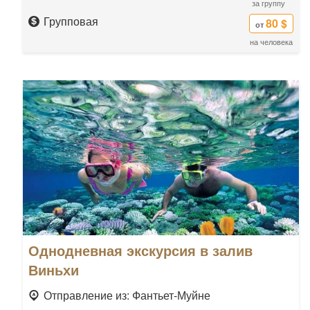
за группу
Групповая
80 $
от
на человека
Однодневная экскурсия в залив
Виньхи
Отправление из: Фантьет-Муйне