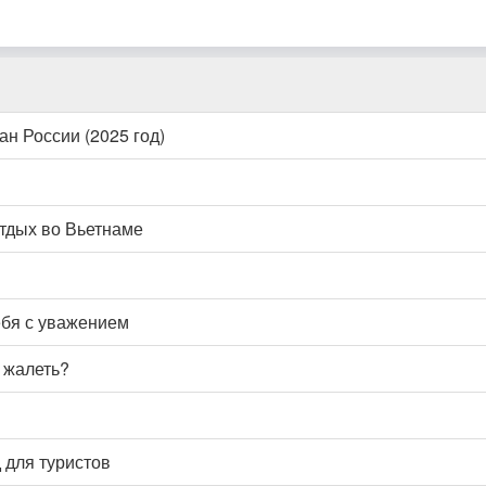
н России (2025 год)
отдых во Вьетнаме
ебя с уважением
е жалеть?
 для туристов