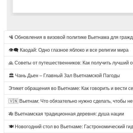
🛂 Обновления в визовой политике Вьетнама для гражда
👁️‍🗨️ Каодай: Одно глазное яблоко и все религии мира
🙏 Советы от путешественников: Как получить лучший 
🏛️ Чань Дьен – Главный Зал Вьетнамской Пагоды
Этикет обращения во Вьетнаме: Как говорить и вести с
🇻🇳 Вьетнам: Что обязательно нужно сделать, чтобы н
🎋 Вьетнамская традиционная деревня: душа нации
🍽️ Новогодний стол во Вьетнаме: Гастрономический гид