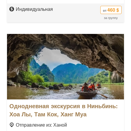
Индивидуальная
460 $
от
за группу
Однодневная экскурсия в Ниньбинь:
Хоа Лы, Там Кок, Ханг Муа
Отправление из: Ханой