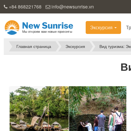
+84 868221768
info@newsunrise.vn
Экскурсия
Т
Главная страница
Экскурсия
Вид туризма: Э
В