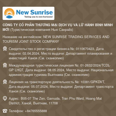
CÔNG TY CỔ PHẦN THƯƠNG MẠI DỊCH VỤ VÀ LỮ HÀNH BÌNH MINH
MỚI
(Туристическая компания Нью Санрайз)
Название на английском: NEW SUNRISE TRADING SERVICES AND
TOURISM JOINT STOCK COMPANY
Свидетельство о регистрации бизнеса №: 0110670423, Дата
выдачи: 02.04.2024, Место выдачи: Департамент планирования и
инвестиций Ханоя (
См. сканкопию
)
Международная туристическая лицензия №: 01-2632/2024/TCDL-
GP LHQT, Дата выдачи: 08.05.2024, Место выдачи: Национальная
администрация туризма Вьетнама (
См. сканкопию
)
Лицензия на транспортную деятельность №: 10381/GPKDVT,
Дата выдачи: 05.07.2024, Место выдачи: Департамент транспорта
Ханоя (
См. сканкопию
)
Адрес: B05-07 The Zen, Gamuda, Tran Phu Ward, Hoang Mai
District, Ханой, Вьетнам, 11708
Телефон:
+84765555888