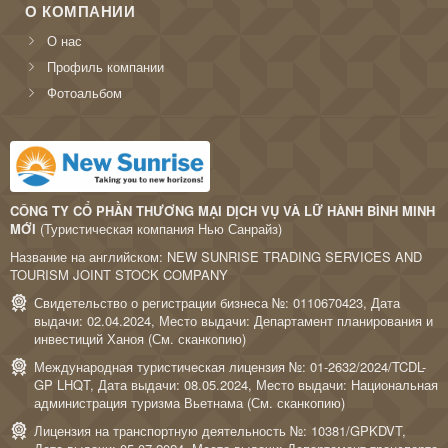
О КОМПАНИИ
О нас
Профиль компании
Фотоальбом
CÔNG TY CỔ PHẦN THƯƠNG MẠI DỊCH VỤ VÀ LỮ HÀNH BÌNH MINH
MỚI
(Туристическая компания Нью Санрайз)
Название на английском: NEW SUNRISE TRADING SERVICES AND
TOURISM JOINT STOCK COMPANY
Свидетельство о регистрации бизнеса №: 0110670423, Дата
выдачи: 02.04.2024, Место выдачи: Департамент планирования и
инвестиций Ханоя (
См. сканкопию
)
Международная туристическая лицензия №: 01-2632/2024/TCDL-
GP LHQT, Дата выдачи: 08.05.2024, Место выдачи: Национальная
администрация туризма Вьетнама (
См. сканкопию
)
Лицензия на транспортную деятельность №: 10381/GPKDVT,