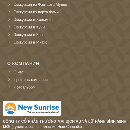
Экскурсия из Фантьета-Муйне
Экскурсии из порта Фуми
Экскурсии в Хошимин
Экскурсии в Кучи
Экскурсии в Канзо
Экскурсии в Митхо
О КОМПАНИИ
О нас
Профиль компании
Фотоальбом
CÔNG TY CỔ PHẦN THƯƠNG MẠI DỊCH VỤ VÀ LỮ HÀNH BÌNH MINH
MỚI
(Туристическая компания Нью Санрайз)