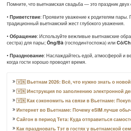
Помните, что вьетнамская свадьба — это праздник двух
•
Приветствие
: Проявите уважение к родителям пары. 
традиционный вьетнамский жест глубокого уважения.
•
Обращение
: Используйте вежливые вьетнамские обр
сестра) для пары;
Ông/Bà
(господин/госпожа) или
Cô/Ch
•
Празднование
: Наслаждайтесь едой, атмосферой и в
когда гости хорошо проводят время.
🇻🇳 Вьетнам 2026: Всё, что нужно знать о ново
🇻🇳 Инструкция по заполнению электронной де
🇻🇳 Как сэкономить на связи в Вьетнаме: Поку
Интернет во Вьетнаме: Почему eSIM лучше обыч
Сайгон в период Тета: Куда отправиться самос
Как праздновать Тэт в гостях у вьетнамской се