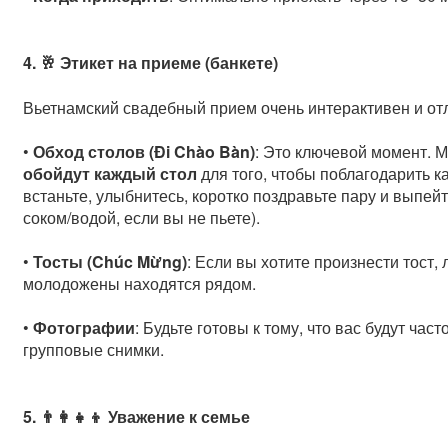
4. 🥂 Этикет на приеме (банкете)
Вьетнамский свадебный прием очень интерактивен и отл
•
Обход столов (Đi Chào Bàn)
: Это ключевой момент. 
обойдут каждый стол
для того, чтобы поблагодарить ка
встаньте, улыбнитесь, коротко поздравьте пару и выпейт
соком/водой, если вы не пьете).
•
Тосты (Chúc Mừng)
: Если вы хотите произнести тост,
молодожены находятся рядом.
•
Фотографии
: Будьте готовы к тому, что вас будут ч
групповые снимки.
5. 👨‍👩‍👧‍👦 Уважение к семье