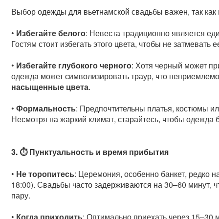
Выбор одежды для вьетнамской свадьбы важен, так как 
•
Избегайте белого
: Невеста традиционно является еди
Гостям стоит избегать этого цвета, чтобы не затмевать е
•
Избегайте глубокого черного
: Хотя черный может пр
одежда может символизировать траур, что неприемлемо
насыщенные цвета
.
•
Формальность
: Предпочтительны платья, костюмы и
Несмотря на жаркий климат, старайтесь, чтобы одежда
3. ⏱️ Пунктуальность и время прибытия
•
Не торопитесь
: Церемония, особенно банкет, редко н
18:00). Свадьбы часто задерживаются на 30–60 минут, ч
пару.
•
Когда приходить
: Оптимально приехать через 15–30 