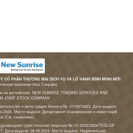
Y CỔ PHẦN THƯƠNG MẠI DỊCH VỤ VÀ LỮ HÀNH BÌNH MINH MỚI
ическая компания Нью Санрайз)
ие на английском: NEW SUNRISE TRADING SERVICES AND
M JOINT STOCK COMPANY
детельство о регистрации бизнеса №: 0110670423, Дата выдачи:
04.2024, Место выдачи: Департамент планирования и инвестиций
оя (
См. сканкопию
)
дународная туристическая лицензия №: 01-2632/2024/TCDL-GP
T, Дата выдачи: 08.05.2024, Место выдачи: Национальная