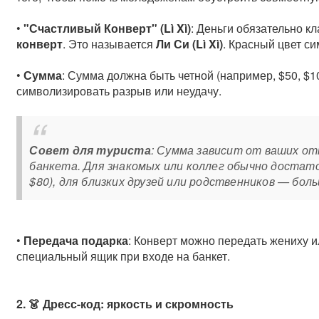
•
"Счастливый Конверт" (Lì Xì)
: Деньги обязательно к
конверт
. Это называется
Ли Си (Lì Xì)
. Красный цвет с
•
Сумма
: Сумма должна быть четной (например, $50, $1
символизировать разрыв или неудачу.
Совет для туриста
: Сумма зависит от ваших от
банкета. Для знакомых или коллег обычно достато
$80), для близких друзей или родственников — боль
•
Передача подарка
: Конверт можно передать жениху и
специальный ящик при входе на банкет.
2. 👗 Дресс-код: яркость и скромность