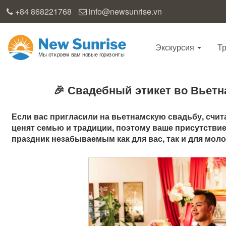
+84 868221768
info@newsunrise.vn
Экскурсия
Т
🎉 Свадебный этикет во Вьетн
Если вас пригласили на вьетнамскую свадьбу, счи
ценят семью и традиции, поэтому ваше присутствие
праздник незабываемым как для вас, так и для мол