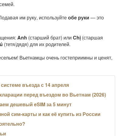
 семей.
Подавая им руку, используйте
обе руки
— это
ащения:
Anh
(старший брат) или
Chị
(старшая
ú
(тетя/дядя) для их родителей.
есельем! Вьетнамцы очень гостеприимны и ценят,
й системе въезда с 14 апреля
кларации перед въездом во Вьетнам (2026)
паем дешевый eSIM за 5 минут
ной сим-карты и как её купить из России
тоятельно?
мьи