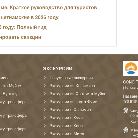
ме: Краткое руководство для туристов
вьетнамские в 2026 году
6 году: Полный гид
зировать санкции
ЭКСКУРСИИ
имина
Популярные экскурсии
CÔNG T
ьета-Муйне
Экскурсии из Хошимина
(Турист
а-Вунгтау
Экскурсия из Фантьета-Муйне
Назван
угу трансфера
Экскурсии из порта Фуми
TOURIS
Экскурсии в Хошимин
Сви
угу трансфера
02.
Экскурсии в Кучи
Хан
Экскурсии в Канзо
угу трансфера
Меж
Экскурсии в Митхо
LHQ