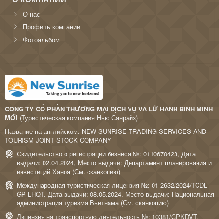
О нас
Профиль компании
Фотоальбом
CÔNG TY CỔ PHẦN THƯƠNG MẠI DỊCH VỤ VÀ LỮ HÀNH BÌNH MINH
MỚI
(Туристическая компания Нью Санрайз)
Название на английском: NEW SUNRISE TRADING SERVICES AND
TOURISM JOINT STOCK COMPANY
Свидетельство о регистрации бизнеса №: 0110670423, Дата
выдачи: 02.04.2024, Место выдачи: Департамент планирования и
инвестиций Ханоя (
См. сканкопию
)
Международная туристическая лицензия №: 01-2632/2024/TCDL-
GP LHQT, Дата выдачи: 08.05.2024, Место выдачи: Национальная
администрация туризма Вьетнама (
См. сканкопию
)
Лицензия на транспортную деятельность №: 10381/GPKDVT,