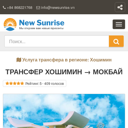
+84 868221768
info@newsunrise.vn
Услуга трансфера в регионе: Хошимин
ТРАНСФЕР ХОШИМИН → МОКБАЙ
Рейтинг:
5
⋅ 409 голосов