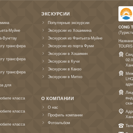
ЭКСКУРСИИ
имина
Популярные экскурсии
CÔNG T
ьета-Муйне
Экскурсии из Хошимина
(Турист
а-Вунгтау
Экскурсия из Фантьета-Муйне
Назван
угу трансфера
Экскурсии из порта Фуми
TOURIS
Экскурсии в Хошимин
Сви
угу трансфера
02.
Экскурсии в Кучи
Хан
Экскурсии в Канзо
угу трансфера
Меж
Экскурсии в Митхо
LHQ
адм
ра для
Лиц
выд
мобиле класса
О КОМПАНИИ
ска
О нас
мобиле класса
Адре
Профиль компании
Хан
Фотоальбом
мобиле класса
Тел