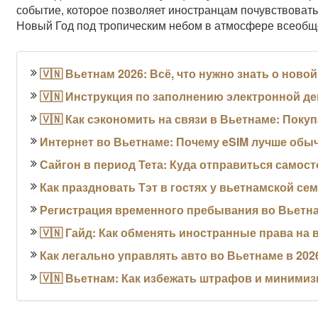
событие, которое позволяет иностранцам почувствовать
Новый Год под тропическим небом в атмосфере всеобщ
🇻🇳 Вьетнам 2026: Всё, что нужно знать о ново
🇻🇳 Инструкция по заполнению электронной де
🇻🇳 Как сэкономить на связи в Вьетнаме: Поку
Интернет во Вьетнаме: Почему eSIM лучше обыч
Сайгон в период Тета: Куда отправиться самос
Как праздновать Тэт в гостях у вьетнамской се
Регистрация временного пребывания во Вьетна
🇻🇳 Гайд: Как обменять иностранные права на 
Как легально управлять авто во Вьетнаме в 202
🇻🇳 Вьетнам: Как избежать штрафов и миними