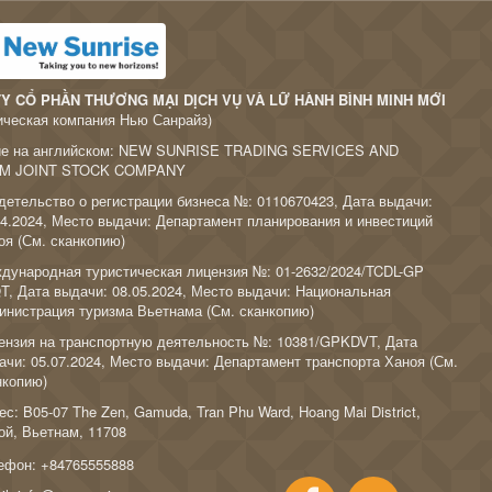
Y CỔ PHẦN THƯƠNG MẠI DỊCH VỤ VÀ LỮ HÀNH BÌNH MINH MỚI
ическая компания Нью Санрайз)
ие на английском: NEW SUNRISE TRADING SERVICES AND
M JOINT STOCK COMPANY
детельство о регистрации бизнеса №: 0110670423, Дата выдачи:
04.2024, Место выдачи: Департамент планирования и инвестиций
оя (
См. сканкопию
)
дународная туристическая лицензия №: 01-2632/2024/TCDL-GP
T, Дата выдачи: 08.05.2024, Место выдачи: Национальная
инистрация туризма Вьетнама (
См. сканкопию
)
ензия на транспортную деятельность №: 10381/GPKDVT, Дата
ачи: 05.07.2024, Место выдачи: Департамент транспорта Ханоя (
См.
нкопию
)
с: B05-07 The Zen, Gamuda, Tran Phu Ward, Hoang Mai District,
ой, Вьетнам, 11708
ефон:
+84765555888