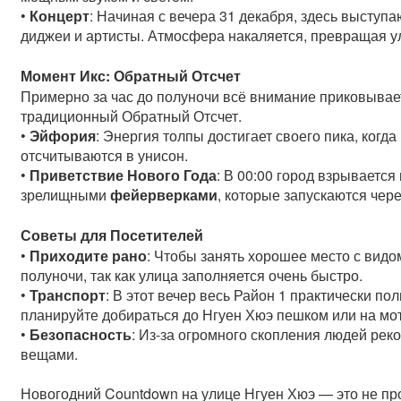
•
Концерт
: Начиная с вечера 31 декабря, здесь выступ
диджеи и артисты. Атмосфера накаляется, превращая ул
Момент Икс: Обратный Отсчет
Примерно за час до полуночи всё внимание приковывае
традиционный Обратный Отсчет.
•
Эйфория
: Энергия толпы достигает своего пика, когд
отсчитываются в унисон.
•
Приветствие Нового Года
: В 00:00 город взрывается
зрелищными
фейерверками
, которые запускаются чер
Советы для Посетителей
•
Приходите рано
: Чтобы занять хорошее место с видо
полуночи, так как улица заполняется очень быстро.
•
Транспорт
: В этот вечер весь Район 1 практически п
планируйте добираться до Нгуен Хюэ пешком или на мото
•
Безопасность
: Из-за огромного скопления людей ре
вещами.
Новогодний Countdown на улице Нгуен Хюэ — это не пр