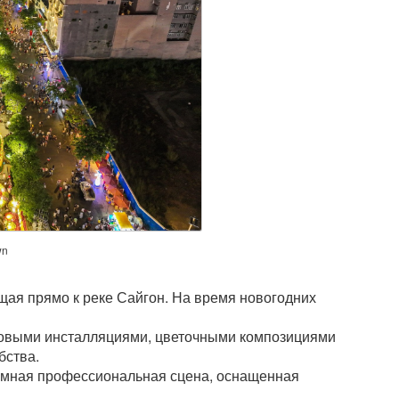
wn
щая прямо к реке Сайгон. На время новогодних
товыми инсталляциями, цветочными композициями
бства.
ромная профессиональная сцена, оснащенная