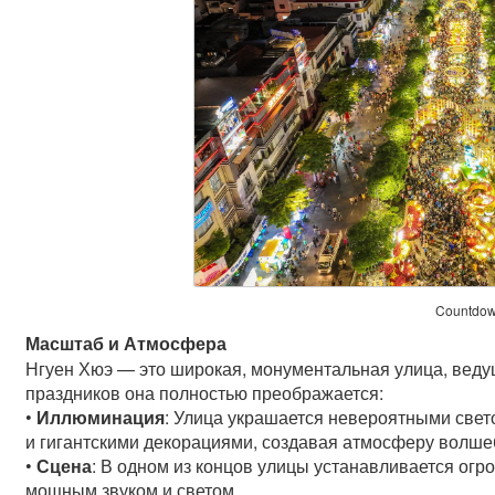
Countdo
Масштаб и Атмосфера
Нгуен Хюэ — это широкая, монументальная улица, веду
праздников она полностью преображается:
•
Иллюминация
: Улица украшается невероятными све
и гигантскими декорациями, создавая атмосферу волше
•
Сцена
: В одном из концов улицы устанавливается ог
мощным звуком и светом.