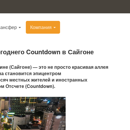
рансфер
Компания
огоднего Countdown в Сайгоне
не (Сайгоне) — это не просто красивая аллея
она становится эпицентром
ысяч местных жителей и иностранных
м Отсчете (Countdown).