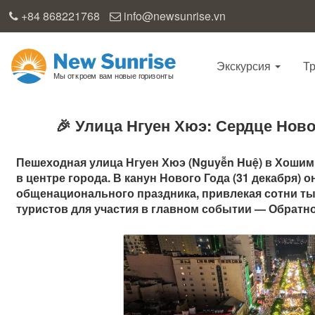
+84 868221768
info@newsunrise.vn
Экскурсия
Т
🎉 Улица Нгуен Хюэ: Сердце Нов
Пешеходная улица Нгуен Хюэ (Nguyễn Huệ) в Хошими
в центре города. В канун Нового Года (31 декабря) 
общенационального праздника, привлекая сотни т
туристов для участия в главном событии — Обратно