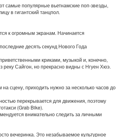
ают самые популярные вьетнамские поп-звезды,
ицу в гигантский танцпол.
тся к огромным экранам. Начинается
а последние десять секунд Нового Года
 приветственными криками, музыкой и, конечно,
ез реку Сайгон, но прекрасно видны с Нгуен Хюэ.
м на сцену, приходить нужно за несколько часов до
олностью перекрывается для движения, поэтому
такси (Grab Bike).
комендуется внимательно следить за личными
осто вечеринка. Это незабываемое культурное