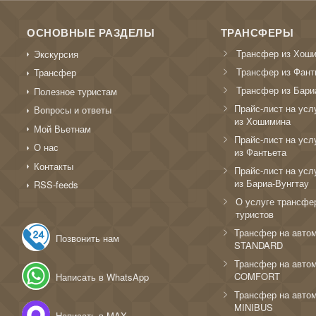
ОСНОВНЫЕ РАЗДЕЛЫ
ТРАНСФЕРЫ
Трансфер из Хош
Экскурсия
Трансфер из Фант
Трансфер
Трансфер из Бари
Полезное туристам
Прайс-лист на усл
Вопросы и ответы
из Хошимина
Мой Вьетнам
Прайс-лист на усл
О нас
из Фантьета
Контакты
Прайс-лист на усл
из Бариа-Вунгтау
RSS-feeds
О услуге трансфе
туристов
Трансфер на авто
Позвонить нам
STANDARD
Трансфер на авто
COMFORT
Написать в WhatsApp
Трансфер на авто
MINIBUS
Написать в MAX