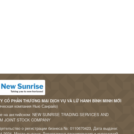
Y CỔ PHẦN THƯƠNG MẠI DỊCH VỤ VÀ LỮ HÀNH BÌNH MINH MỚI
ическая компания Нью Санрайз)
ие на английском: NEW SUNRISE TRADING SERVICES AND
M JOINT STOCK COMPANY
детельство о регистрации бизнеса №: 0110670423, Дата выдачи:
04.2024, Место выдачи: Департамент планирования и инвестиций