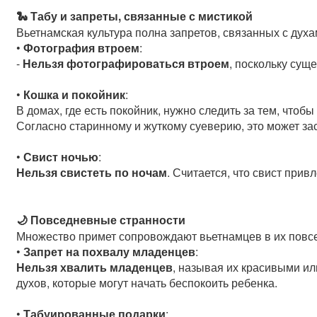
🐍 Табу и запреты, связанные с мистикой
Вьетнамская культура полна запретов, связанных с дух
•
Фотография втроем
:
-
Нельзя фотографироваться втроем
, поскольку суще
•
Кошка и покойник
:
В домах, где есть покойник, нужно следить за тем, чтоб
Согласно старинному и жуткому суеверию, это может зас
•
Свист ночью
:
Нельзя свистеть по ночам
. Считается, что свист прив
🌙 Повседневные странности
Множество примет сопровождают вьетнамцев в их повс
•
Запрет на похвалу младенцев
:
Нельзя хвалить младенцев
, называя их красивыми ил
духов, которые могут начать беспокоить ребенка.
•
Табуированные подарки
: