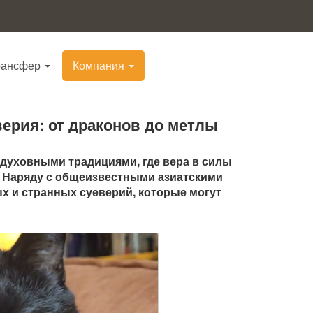
рансфер
Компания
верия: от драконов до метлы
 духовными традициями, где вера в силы
. Наряду с общеизвестными азиатскими
х и странных суеверий, которые могут