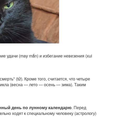
е удачи (may mắn) и избегание невезения (xui
смерть" (tử). Кроме того, считается, что четыре
икла (весна — лето — осень — зима). Таким
ённый день по лунному календарю
. Перед
льно ходят к специальному человеку (астрологу)