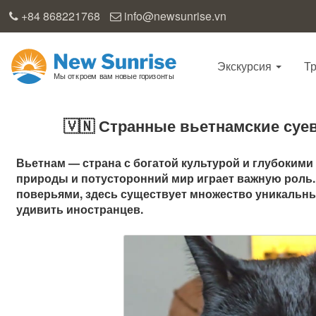
+84 868221768
info@newsunrise.vn
Экскурсия
Т
🇻🇳 Странные вьетнамские суе
Вьетнам — страна с богатой культурой и глубокими
природы и потусторонний мир играет важную роль
поверьями, здесь существует множество уникальны
удивить иностранцев.