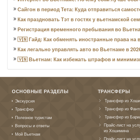
Сайгон в период Тета: Куда отправиться самос
Как праздновать Тэт в гостях у вьетнамской се
Регистрация временного пребывания во Вьетна
🇻🇳 Гайд: Как обменять иностранные права на 
Как легально управлять авто во Вьетнаме в 202
🇻🇳 Вьетнам: Как избежать штрафов и миними
ОСНОВНЫЕ РАЗДЕЛЫ
ТРАНСФЕРЫ
Трансфер из Хош
Экскурсия
Трансфер из Фант
Трансфер
Трансфер из Бари
Полезное туристам
Прайс-лист на усл
Вопросы и ответы
из Хошимина
Мой Вьетнам
Прайс-лист на усл