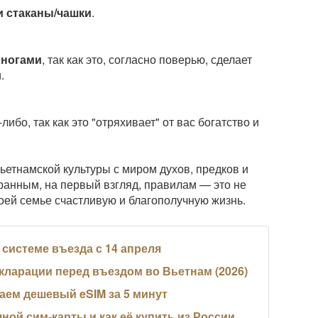
и стаканы/чашки
.
 ногами
, так как это, согласно поверью, сделает
.
либо, так как это "отряхивает" от вас богатство и
ьетнамской культуры с миром духов, предков и
ранным, на первый взгляд, правилам — это не
воей семье счастливую и благополучную жизнь.
й системе въезда с 14 апреля
кларации перед въездом во Вьетнам (2026)
паем дешевый eSIM за 5 минут
ной сим-карты и как её купить из России