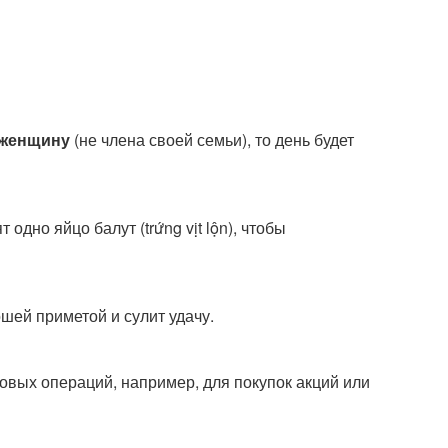
 женщину
(не члена своей семьи), то день будет
 одно яйцо балут (trứng vịt lộn), чтобы
шей приметой и сулит удачу.
вых операций, например, для покупок акций или