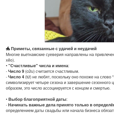
🐲 Приметы, связанные с удачей и неудачей
Многие вьетнамские суеверия направлены на привлечени
xẻo).
•
"Счастливые" числа и имена
:
-
Число 9
(cửu) считается счастливым.
-
Число 4
(tứ) не любят, поскольку оно похоже на слово "
символизирует четыре сезона и завершение сезонного ц
образом, это число ассоциируется с концом и смертью.
•
Выбор благоприятной даты
:
-
Начинать важные дела принято только в определ
определением даты свадьбы или начала бизнеса обязате