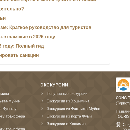
тоятельно?
мьи
ме: Краткое руководство для туристов
вьетнамские в 2026 году
6 году: Полный гид
зировать санкции
ЭКСКУРСИИ
имина
Популярные экскурсии
CÔNG T
ьета-Муйне
Экскурсии из Хошимина
(Турист
а-Вунгтау
Экскурсия из Фантьета-Муйне
Назван
угу трансфера
Экскурсии из порта Фуми
TOURIS
Экскурсии в Хошимин
Сви
угу трансфера
02.