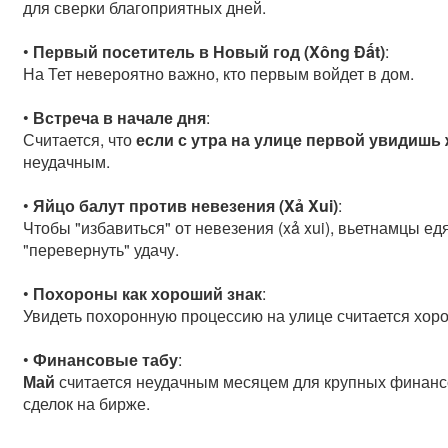
для сверки благоприятных дней.
•
Первый посетитель в Новый год (Xông Đất)
:
На Тет невероятно важно, кто первым войдет в дом.
•
Встреча в начале дня
:
Считается, что
если с утра на улице первой увидишь
неудачным.
•
Яйцо балут против невезения (Xả Xui)
:
Чтобы "избавиться" от невезения (xả xui), вьетнамцы едят
"перевернуть" удачу.
•
Похороны как хороший знак
:
Увидеть похоронную процессию на улице считается хоро
•
Финансовые табу
:
Май
считается неудачным месяцем для крупных финансо
сделок на бирже.