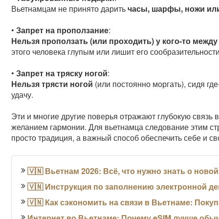
Вьетнамцам не принято дарить
часы, шарфы, ножи ил
•
Запрет на проползание
:
Нельзя проползать (или проходить) у кого-то между
этого человека глупым или лишит его сообразительности
•
Запрет на тряску ногой
:
Нельзя трясти ногой
(или постоянно моргать), сидя где-
удачу.
Эти и многие другие поверья отражают глубокую связь в
желанием гармонии. Для вьетнамца следование этим ст
просто традиция, а важный способ обеспечить себе и с
🇻🇳 Вьетнам 2026: Всё, что нужно знать о ново
🇻🇳 Инструкция по заполнению электронной де
🇻🇳 Как сэкономить на связи в Вьетнаме: Поку
Интернет во Вьетнаме: Почему eSIM лучше обыч