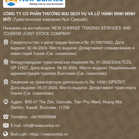
CÔNG TY CỔ PHẦN THƯƠNG MẠI DỊCH VỤ VÀ LỮ HÀNH BÌNH MINH
MỚI
(Туристическая компания Нью Санрайз)
Название на английском: NEW SUNRISE TRADING SERVICES AND
TOURISM JOINT STOCK COMPANY
Свидетельство о регистрации бизнеса №: 0110670423, Дата
выдачи: 02.04.2024, Место выдачи: Департамент планирования и
инвестиций Ханоя (
См. сканкопию
)
Международная туристическая лицензия №: 01-2632/2024/TCDL-
GP LHQT, Дата выдачи: 08.05.2024, Место выдачи: Национальная
администрация туризма Вьетнама (
См. сканкопию
)
Лицензия на транспортную деятельность №: 10381/GPKDVT,
Дата выдачи: 05.07.2024, Место выдачи: Департамент транспорта
Ханоя (
См. сканкопию
)
Адрес: B05-07 The Zen, Gamuda, Tran Phu Ward, Hoang Mai
District, Ханой, Вьетнам, 11708
Телефон:
+84765555888
Email:
info@newsunrise.vn
Веб-сайт:
https://newsunrise.vn