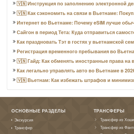
🇻🇳 Инструкция по заполнению электронной де
🇻🇳 Как сэкономить на связи в Вьетнаме: Поку
Интернет во Вьетнаме: Почему eSIM лучше обыч
Сайгон в период Тета: Куда отправиться самос
Как праздновать Тэт в гостях у вьетнамской се
Регистрация временного пребывания во Вьетна
🇻🇳 Гайд: Как обменять иностранные права на 
Как легально управлять авто во Вьетнаме в 202
🇻🇳 Вьетнам: Как избежать штрафов и миними
ОСНОВНЫЕ РАЗДЕЛЫ
ТРАНСФЕРЫ
Трансфер из Хош
Экскурсия
Трансфер из Фант
Трансфер