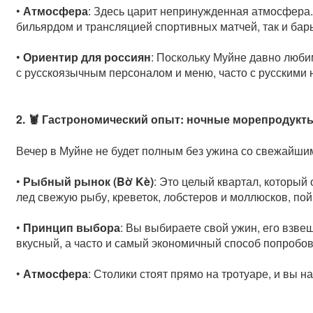
•
Атмосфера
: Здесь царит непринужденная атмосфера.
бильярдом и трансляцией спортивных матчей, так и бар
•
Ориентир для россиян
: Поскольку Муйне давно люби
с русскоязычным персоналом и меню, часто с русскими 
2. 🦞 Гастрономический опыт: ночные морепродукт
Вечер в Муйне не будет полным без ужина со свежайши
•
Рыбный рынок (Bờ Kè)
: Это целый квартал, который
лед свежую рыбу, креветок, лобстеров и моллюсков, по
•
Принцип выбора
: Вы выбираете свой ужин, его взвеш
вкусный, а часто и самый экономичный способ попробо
•
Атмосфера
: Столики стоят прямо на тротуаре, и вы 