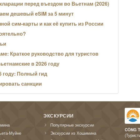
кларации перед въездом во Вьетнам (2026)
паем дешевый eSIM за 5 минут
ной сим-карты и как её купить из России
тоятельно?
мьи
ме: Краткое руководство для туристов
вьетнамские в 2026 году
6 году: Полный гид
зировать санкции
ЭКСКУРСИИ
имина
Популярные экскурсии
CÔNG T
ьета-Муйне
Экскурсии из Хошимина
(Турист