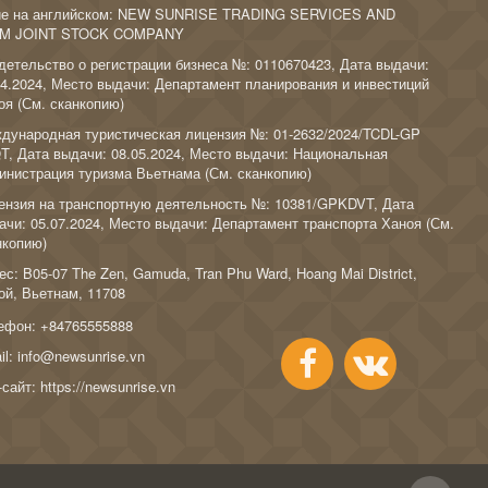
ие на английском: NEW SUNRISE TRADING SERVICES AND
M JOINT STOCK COMPANY
детельство о регистрации бизнеса №: 0110670423, Дата выдачи:
04.2024, Место выдачи: Департамент планирования и инвестиций
оя (
См. сканкопию
)
дународная туристическая лицензия №: 01-2632/2024/TCDL-GP
T, Дата выдачи: 08.05.2024, Место выдачи: Национальная
инистрация туризма Вьетнама (
См. сканкопию
)
ензия на транспортную деятельность №: 10381/GPKDVT, Дата
ачи: 05.07.2024, Место выдачи: Департамент транспорта Ханоя (
См.
нкопию
)
с: B05-07 The Zen, Gamuda, Tran Phu Ward, Hoang Mai District,
ой, Вьетнам, 11708
ефон:
+84765555888
il:
info@newsunrise.vn
-сайт:
https://newsunrise.vn