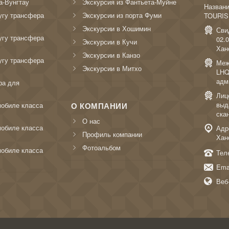
а-Вунгтау
Экскурсия из Фантьета-Муйне
Назван
угу трансфера
Экскурсии из порта Фуми
TOURIS
Экскурсии в Хошимин
Сви
угу трансфера
02.
Экскурсии в Кучи
Хан
Экскурсии в Канзо
угу трансфера
Меж
Экскурсии в Митхо
LHQ
адм
ра для
Лиц
выд
мобиле класса
О КОМПАНИИ
ска
О нас
мобиле класса
Адре
Профиль компании
Хан
Фотоальбом
мобиле класса
Тел
Ema
Веб