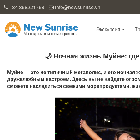
+84 868221768
info@newsunrise.vn
Экскурсия
Т
🌙 Ночная жизнь Муйне: где
Муйне — это не типичный мегаполис, и его ночная
дружелюбным настроем. Здесь вы не найдете огромн
сможете насладиться свежими морепродуктами, жи