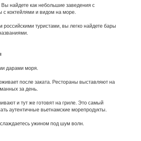
 Вы найдете как небольшие заведения с
ы с коктейлями и видом на море.
м российскими туристами, вы легко найдете бары
названиями.
ы
ми дарами моря.
 оживает после заката. Рестораны выставляют на
йманных за день.
ивают и тут же готовят на гриле. Это самый
вать аутентичные вьетнамские морепродукты.
наслаждаетесь ужином под шум волн.