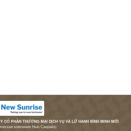
Y CỔ PHẦN THƯƠNG MẠI DỊCH VỤ VÀ LỮ HÀNH BÌNH MINH MỚI
ическая компания Нью Санрайз)