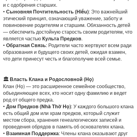
и с одобрения старших.
•
Сыновняя Почтительность (Hiếu)
: Это важнейший
этический принцип, означающий уважение, заботу и
повиновение родителям и старшим. Обязанность детей
— обеспечить достойную старость своим родителям, что
является частью
Культа Предков
.
•
Обратная Связь
: Родители часто жертвуют всем ради
образования и будущего своих детей, ожидая взамен,
что дети принесут честь и благополучие всей семье.
🏛️ Власть Клана и Родословной (Họ)
Клан (Họ) — это расширенное семейное сообщество,
объединяющее всех, кто носит одну фамилию и ведет
род от общего предка.
•
Дом Предков (Nhà Thờ Họ)
: У каждого большого клана
есть общий дом или храм предков, который служит
местом сбора, хранения генеалогических записей и
проведения обрядов в память об основателях клана.
•
Взаимная Поддержка
: Члены клана оказывают друг