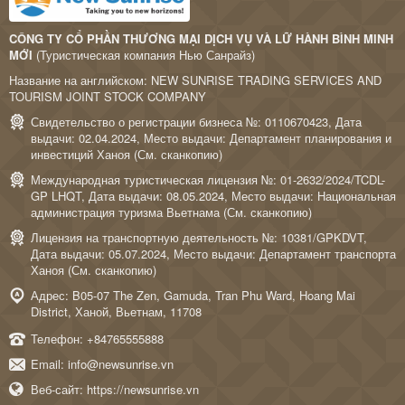
CÔNG TY CỔ PHẦN THƯƠNG MẠI DỊCH VỤ VÀ LỮ HÀNH BÌNH MINH
MỚI
(Туристическая компания Нью Санрайз)
Название на английском: NEW SUNRISE TRADING SERVICES AND
TOURISM JOINT STOCK COMPANY
Свидетельство о регистрации бизнеса №: 0110670423, Дата
выдачи: 02.04.2024, Место выдачи: Департамент планирования и
инвестиций Ханоя (
См. сканкопию
)
Международная туристическая лицензия №: 01-2632/2024/TCDL-
GP LHQT, Дата выдачи: 08.05.2024, Место выдачи: Национальная
администрация туризма Вьетнама (
См. сканкопию
)
Лицензия на транспортную деятельность №: 10381/GPKDVT,
Дата выдачи: 05.07.2024, Место выдачи: Департамент транспорта
Ханоя (
См. сканкопию
)
Адрес: B05-07 The Zen, Gamuda, Tran Phu Ward, Hoang Mai
District, Ханой, Вьетнам, 11708
Телефон:
+84765555888
Email:
info@newsunrise.vn
Веб-сайт:
https://newsunrise.vn