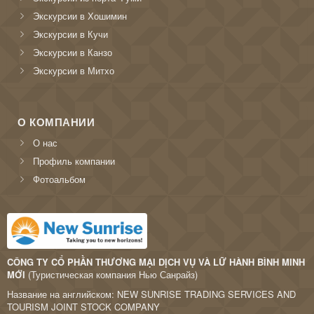
Экскурсии в Хошимин
Экскурсии в Кучи
Экскурсии в Канзо
Экскурсии в Митхо
О КОМПАНИИ
О нас
Профиль компании
Фотоальбом
CÔNG TY CỔ PHẦN THƯƠNG MẠI DỊCH VỤ VÀ LỮ HÀNH BÌNH MINH
MỚI
(Туристическая компания Нью Санрайз)
Название на английском: NEW SUNRISE TRADING SERVICES AND
TOURISM JOINT STOCK COMPANY